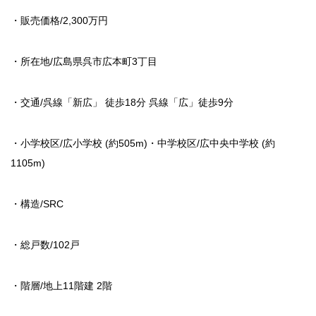
・販売価格/2,300万円
・所在地/広島県呉市広本町3丁目
・交通/呉線「新広」 徒歩18分 呉線「広」徒歩9分
・小学校区/広小学校 (約505m)・中学校区/広中央中学校 (約
1105m)
・構造/SRC
・総戸数/102戸
・階層/地上11階建 2階