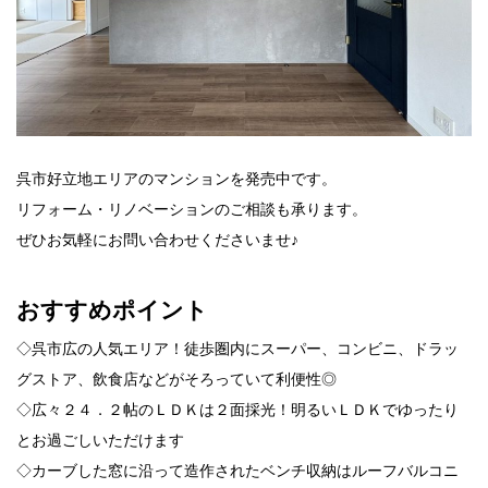
呉市好立地エリアのマンションを発売中です。
リフォーム・リノベーションのご相談も承ります。
ぜひお気軽にお問い合わせくださいませ♪
おすすめポイント
◇呉市広の人気エリア！徒歩圏内にスーパー、コンビニ、ドラッ
グストア、飲食店などがそろっていて利便性◎
◇広々２４．２帖のＬＤＫは２面採光！明るいＬＤＫでゆったり
とお過ごしいただけます
◇カーブした窓に沿って造作されたベンチ収納はルーフバルコニ